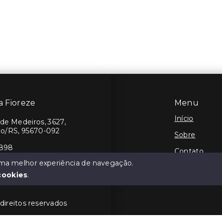
ia Fioreze
Menu
Início
de Medeiros, 3627,
do/RS, 95670-092
Sobre
9898
Contato
 uma melhor experiência de navegação.
Negocie seu
cookies
.
 direitos reservados