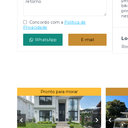
pes
bik
pri
nes
Concordo com a
Política de
Privacidade
Lo
WhatsApp
E-mail
Rod
Pronto para morar