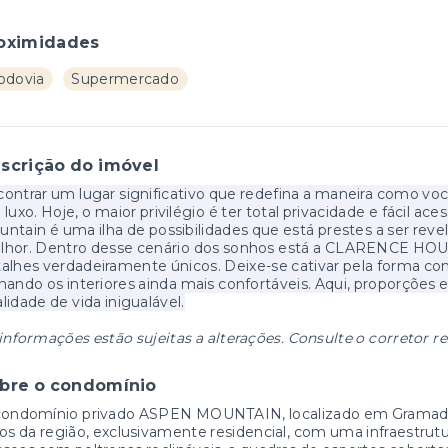
oximidades
odovia
Supermercado
scrição do imóvel
ontrar um lugar significativo que redefina a maneira como v
luxo. Hoje, o maior privilégio é ter total privacidade e fácil a
ntain é uma ilha de possibilidades que está prestes a ser rev
lhor. Dentro desse cenário dos sonhos está a CLARENCE HOUS
alhes verdadeiramente únicos. Deixe-se cativar pela forma como
nando os interiores ainda mais confortáveis. Aqui, proporçõe
lidade de vida inigualável.
informações estão sujeitas a alterações. Consulte o corretor r
bre o condomínio
condomínio privado ASPEN MOUNTAIN, localizado em Gramado
os da região, exclusivamente residencial, com uma infraestrut