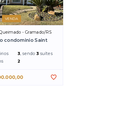
VENDA
Queimado - Gramado/RS
o condominio Saint
rios
3
, sendo
3
suítes
ns
2
00.000,00