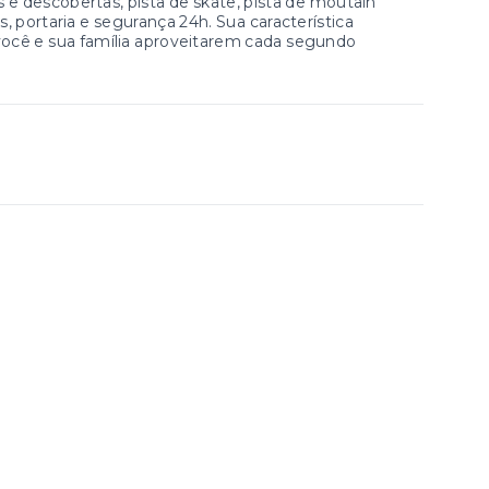
 e descobertas, pista de skate, pista de moutain
s, portaria e segurança 24h. Sua característica
a você e sua família aproveitarem cada segundo