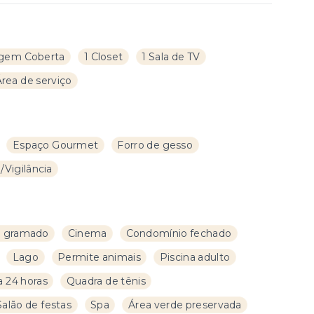
gem Coberta
1 Closet
1 Sala de TV
Área de serviço
Espaço Gourmet
Forro de gesso
Vigilância
l gramado
Cinema
Condomínio fechado
Lago
Permite animais
Piscina adulto
a 24 horas
Quadra de tênis
Salão de festas
Spa
Área verde preservada