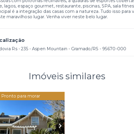
soas com poltronas reclináveis, a quadras de esportes cobertas
e, lagos, espaço gourmet, restaurante, piscinas, SPA, sala fitnes
ncipal é a integração das casas com a natureza. Tudo isso par
te maravilhoso lugar. Venha viver neste belo lugar.
calização
ovia Rs - 235 - Aspen Mountain - Gramado/RS
- 95670-000
Imóveis similares
Pronto para morar