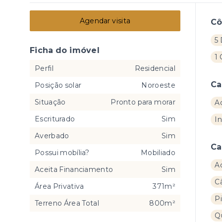
Agendar visita
C
5 
Ficha do imóvel
1
Perfil
Residencial
Ca
Posição solar
Noroeste
Situação
Pronto para morar
A
Escriturado
Sim
In
Averbado
Sim
Ca
Possui mobília?
Mobiliado
A
Aceita Financiamento
Sim
C
Área Privativa
371m²
Pi
Terreno Área Total
800m²
Q