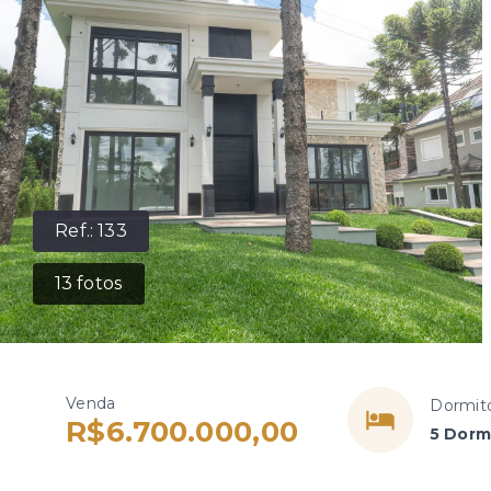
Ref.:
133
13
fotos
Venda
Dormitó
R$6.700.000,00
5 Dormi