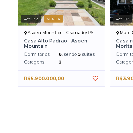
Ref.:
132
VENDA
Ref.:
112
Aspen Mountain - Gramado/RS
Mato 
Casa Alto Padrão - Aspen
Casa n
Mountain
Morits
Dormitórios
6
, sendo
5
suítes
Dormitó
Garagens
2
Garage
R$5.900.000,00
R$3.9