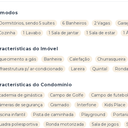
ômodos
Dormitórios, sendo 5 suítes
6 Banheiros
2 Vagas
Gara
 Cozinha
1 Lavabo
1 Sala de jantar
1 Sala de estar
1 
racterísticas do Imóvel
quecimento a gás
Banheira
Calefação
Churrasqueira
fraestrutura p/ ar-condicionado
Lareira
Quintal
Ronda/
racterísticas do Condomínio
cademia de ginástica
Campo de Golfe
Campo de futebo
âmeras de segurança
Gramado
Interfone
Kids Place
scina infantil
Pista de caminhada
Playground
Portari
uadra poliesportiva
Ronda motorizada
Sala de jogos