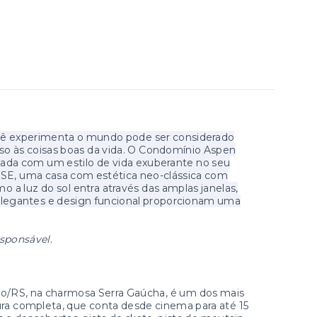
ocê experimenta o mundo pode ser considerado
cesso às coisas boas da vida. O Condomínio Aspen
elada com um estilo de vida exuberante no seu
E, uma casa com estética neo-clássica com
 a luz do sol entra através das amplas janelas,
s elegantes e design funcional proporcionam uma
esponsável.
/RS, na charmosa Serra Gaúcha, é um dos mais
ura completa, que conta desde cinema para até 15