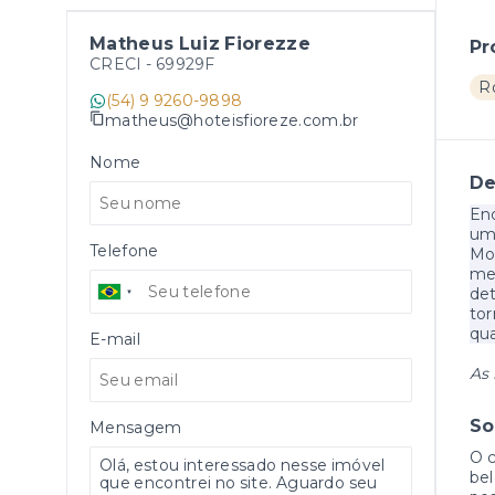
Matheus Luiz Fiorezze
Pr
CRECI -
69929F
R
(54) 9 9260-9898
matheus@hoteisfioreze.com.br
Nome
De
Enc
um 
Telefone
Mou
me
det
tor
qua
E-mail
As 
So
Mensagem
O 
bel