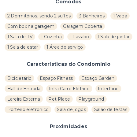
Cômodos
2 Dormitórios, sendo 2 suítes
3 Banheiros
1 Vaga
Com box na garagem
Garagem Coberta
1 Sala de TV
1 Cozinha
1 Lavabo
1 Sala de jantar
1 Sala de estar
1 Área de serviço
Características do Condomínio
Bicicletário
Espaço Fitness
Espaço Garden
Hall de Entrada
Infra Carro Elétrico
Interfone
Lareira Externa
Pet Place
Playground
Porteiro eletrônico
Sala de jogos
Salão de festas
Proximidades