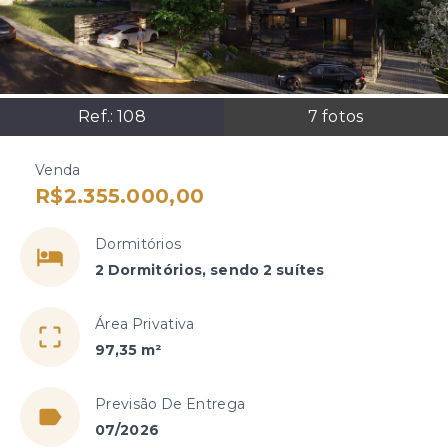
Ref.:
108
7
fotos
Venda
R$2.355.000,00
Dormitórios
2 Dormitórios, sendo 2 suítes
Área Privativa
97,35 m²
Previsão De Entrega
07/2026