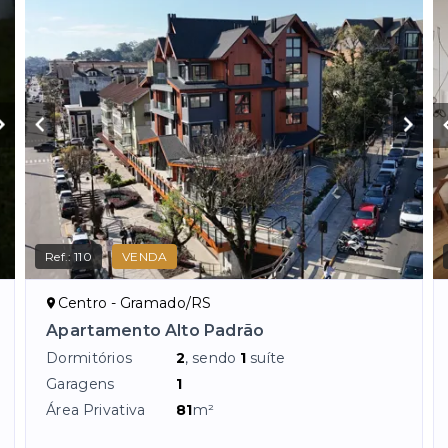
Ref.:
110
VENDA
Centro - Gramado/RS
Apartamento Alto Padrão
Dormitórios
2
, sendo
1
suíte
Garagens
1
Área Privativa
81
m²