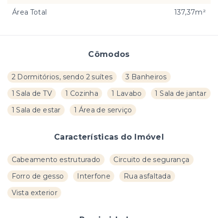
Área Total
137,37m²
Cômodos
2 Dormitórios, sendo 2 suítes
3 Banheiros
1 Sala de TV
1 Cozinha
1 Lavabo
1 Sala de jantar
1 Sala de estar
1 Área de serviço
Características do Imóvel
Cabeamento estruturado
Circuito de segurança
Forro de gesso
Interfone
Rua asfaltada
Vista exterior