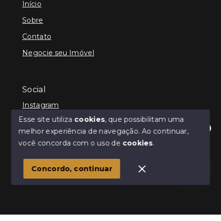
Início
Sobre
Contato
Negocie seu Imóvel
Social
Instagram
Esse site utiliza
cookies
, que possibilitam uma
melhor experiência de navegação.
Ao continuar,
Olá! Estamos disponíveis para te ajudar.
você concorda com o uso de
cookies
.
© Copyright 2026 - Imóveis Família Fioreze - Todos os
direitos reservados
Concordo, continuar
SITE PARA IMOBILIARIA